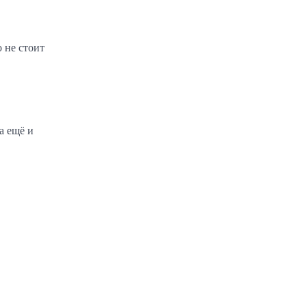
 не стоит
а ещё и