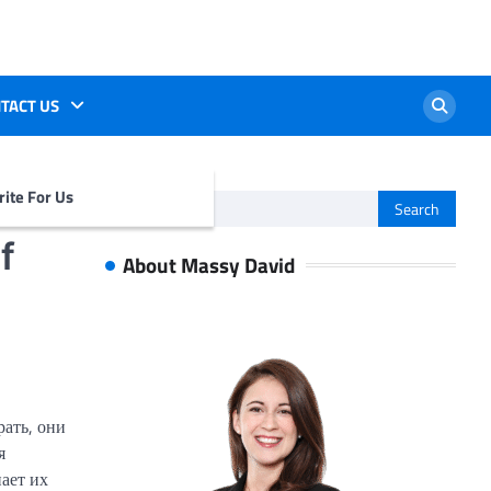
TACT US
ite For Us
Search
for:
f
About Massy David
рать, они
я
нает их