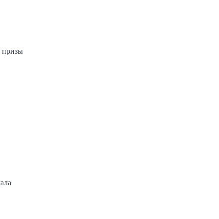
е призы
чала